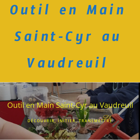
Outil en Main
Skip
to
content
Saint-Cyr au
Vaudreuil
Outil en Main Saint-Cyr au Vaudreuil
DÉCOUVRIR, INITIER, TRANSMETTRE