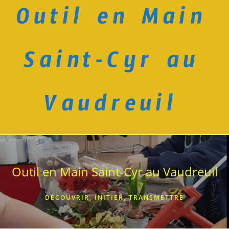
Outil en Main
Skip
to
content
Saint-Cyr au
Vaudreuil
Outil en Main Saint-Cyr au Vaudreuil
DÉCOUVRIR, INITIER, TRANSMETTRE