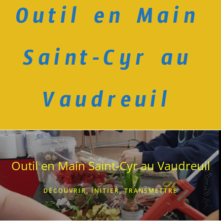
Outil en Main
Skip
to
content
Saint-Cyr au
Vaudreuil
Outil en Main Saint-Cyr au Vaudreuil
DÉCOUVRIR, INITIER, TRANSMETTRE