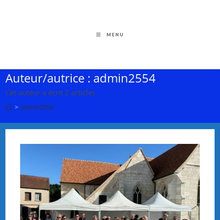
MENU
Auteur/autrice :
admin2554
Cet auteur a écrit 2 articles
>
admin2554