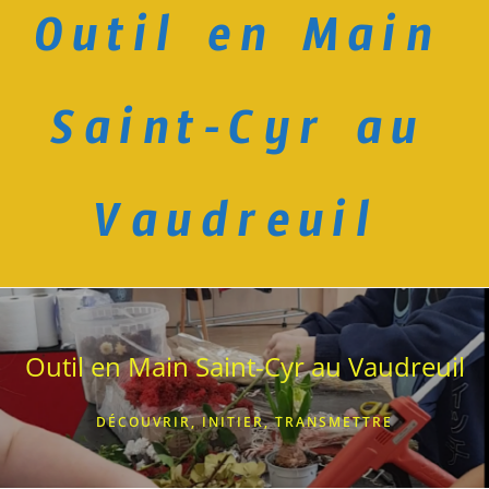
Outil en Main
Skip
to
content
Saint-Cyr au
Vaudreuil
Outil en Main Saint-Cyr au Vaudreuil
DÉCOUVRIR, INITIER, TRANSMETTRE