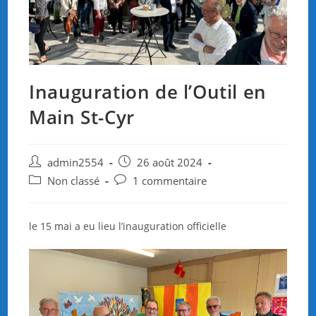
Inauguration de l’Outil en
Main St-Cyr
Auteur/autrice
Publication
admin2554
26 août 2024
de
publiée :
Post
Commentaires
Non classé
1 commentaire
la
category:
de
publication :
la
publication :
le 15 mai a eu lieu l’inauguration officielle