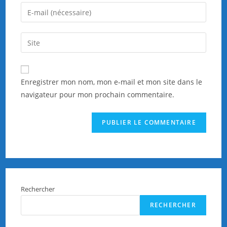
name
Enter
or
your
username
email
Saisir
to
address
l’URL
comment
to
de
comment
votre
Enregistrer mon nom, mon e-mail et mon site dans le
site
navigateur pour mon prochain commentaire.
(facultatif)
Rechercher
RECHERCHER